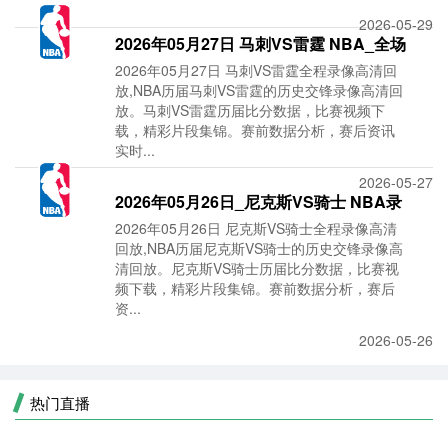
2026-05-29
2026年05月27日 马刺VS雷霆 NBA_全场
2026年05月27日 马刺VS雷霆全程录像高清回
录像【视频
放,NBA历届马刺VS雷霆的历史交锋录像高清回
放。马刺VS雷霆历届比分数据，比赛视频下
载，精彩片段集锦。赛前数据分析，赛后资讯
实时...
2026-05-27
2026年05月26日_尼克斯VS骑士 NBA录
2026年05月26日 尼克斯VS骑士全程录像高清
像_全场录像
回放,NBA历届尼克斯VS骑士的历史交锋录像高
清回放。尼克斯VS骑士历届比分数据，比赛视
频下载，精彩片段集锦。赛前数据分析，赛后
资...
2026-05-26
热门直播