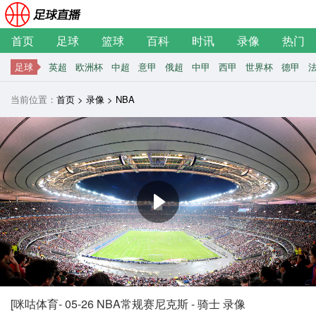
首页
足球
篮球
百科
时讯
录像
热门
足球
英超
欧洲杯
中超
意甲
俄超
中甲
西甲
世界杯
德甲
当前位置：
首页
>
录像
>
NBA
[咪咕体育- 05-26 NBA常规赛尼克斯 - 骑士 录像