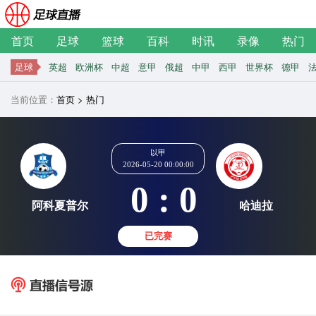
首页
足球
篮球
百科
时讯
录像
热门
足球
英超
欧洲杯
中超
意甲
俄超
中甲
西甲
世界杯
德甲
当前位置：
首页
>
热门
以甲
2026-05-20 00:00:00
0 : 0
阿科夏普尔
哈
已完赛