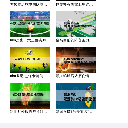
世预赛足球中国队赛程,求2014年世界杯预选赛中国队的比赛赛
世界杯有国家卫冕过吗,世界杯有连续夺冠的国家吗
nba历史十大三巨头,NBA历史上的“三巨头”有哪些？
皇马目前的阵容主力,皇家马德里球员名单（20212022赛季
nba世纪之扣,卡特为什么叫飞人啊？
湖人输球后浓眉伤情确认了,浓眉伤情确定！伦纳德发声表态，西部
科比尸检报告照片泄露,科比尸检报告曝光
韩国女篮1号是谁,穿透屋顶的high kick女1号是谁 ？