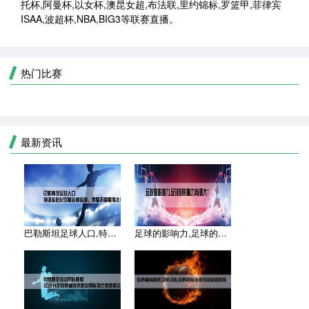
托杯,阿曼杯,以女杯,澳昆女超,布法联,里约锦标,罗篮甲,菲律宾
ISAA,波超杯,NBA,BIG3等联赛直播。
热门比赛
最新资讯
巴勒斯坦足球人口,特谢拉归化可能会被暂停，他是不是要得太多了
足球的影响力,足球的影响力有多大？