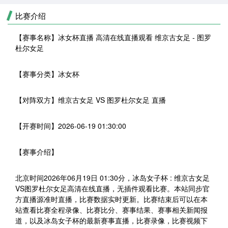
比赛介绍
【赛事名称】
冰女杯直播 高清在线直播观看 维京古女足 - 图罗
杜尔女足
【赛事分类】
冰女杯
【对阵双方】
维京古女足 VS 图罗杜尔女足 直播
【开赛时间】
2026-06-19 01:30:00
【赛事介绍】
北京时间2026年06月19日 01:30分，冰岛女子杯 : 维京古女足
VS图罗杜尔女足高清在线直播，无插件观看比赛。本站同步官
方直播源准时直播，比赛数据实时更新。比赛结束后可以在本
站查看比赛全程录像、比赛比分、赛事结果、赛事相关新闻报
道，以及冰岛女子杯的最新赛事直播，比赛录像，比赛视频下