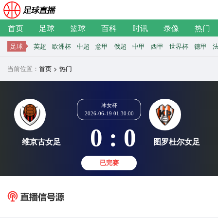
首页
足球
篮球
百科
时讯
录像
热门
足球
英超
欧洲杯
中超
意甲
俄超
中甲
西甲
世界杯
德甲
当前位置：
首页
>
热门
冰女杯
2026-06-19 01:30:00
0 : 0
维京古女足
图罗杜
已完赛