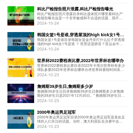
在与快船队的比赛中输了。在比赛中，球队的球星安东
尼·戴维斯（Anthony Davis...
科比尸检报告照片泄露,科比尸检报告曝光
科比尸检报告照片泄露目录科比遗体照片哪里看科比尸
检报告曝光这是一个非常敏感和不合适的话题，我不会
对此发表任何言论。我们应该尊重科比及其家人的隐私
2024-10-24
和尊严。" 科比遗体照片哪里看目前没有任何渠道可以看
到的遗体照片。能够看到的只有科比直升机失事...
韩国女篮1号是谁,穿透屋顶的high kick女1号是
谁 ？ 世景还是静音？
韩国女篮1号是谁目录韩国女篮金丹菲打什么位子穿透屋
顶的high kick女1号是谁 ？ 世景还是静音？亚运会中国
女篮VS韩国女篮比赛直播 女篮比赛中国VS韩国在线观
2024-10-24
看，中国女篮VS韩国女篮视频直播目前韩国女篮1号球
员是朴希娜（Park J...
世界杯2022赛程表比赛,2022年世界杯在哪举办
世界杯2022赛程表比赛目录2022年卡塔尔世界杯有多少
球队参赛2022年世界杯在哪举办求世界杯赛程时间表和
得分表尚未公布，预计将在2022年11月21日至12月18
2024-10-23
日举行。"2022年卡塔尔世界杯有多少球队参赛32支球队
2022年卡塔尔...
詹姆斯39岁生日,詹姆斯多少岁
詹姆斯39岁生日目录詹姆斯39岁生日詹姆斯多少岁詹姆
斯的39岁生日是2021年12月30日。" 詹姆斯39岁生日美
国洛杉矶时间2023年12月30日，詹姆斯迎来了39岁的生
2024-10-23
日。洛杉矶时间12月30日，美国当地时间也标志着湖人
巨星勒布朗·詹...
2000年奥运男足冠军
2000年奥运男足冠军目录2000年奥运男足冠军是喜欢足
球的人们关注的话题。当时，澳大利亚队在决赛中击败
巴西队，获得了奥运男足冠军。这是澳大利亚队历史上
2024-10-23
第一次获得奥运男足冠军，也是亚洲和大洋洲足球队在