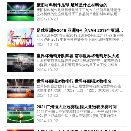
奥运男足比赛中首次获得冠军。整个比赛中...
废旧材料制作足球,足球是什么材料做的
废旧材料制作足球目录足球手工制作方法简单足球是什
么材料做的怎么做足球手工作品简单废旧材料可以用来
制作足球，这是一种环保又有创意的做法。材料：- 旧报
2024-10-23
纸或废纸- 胶水- 草绳或麻绳- 小球步骤：1. 将旧报纸或废
纸撕成小条，然后揉成小球状。...
足球亚洲杯2019,亚洲杯引入VAR 2019年亚洲杯
在哪举办
足球亚洲杯2019目录2019亚洲杯24强出炉了吗？亚洲杯
引入VAR 2019年亚洲杯在哪举办下届亚洲杯在哪国举
办？足球亚洲杯2019是亚洲足球协会主办的第17届亚洲
2024-10-23
杯足球赛，于2019年1月5日至2月1日在阿联酋举行。共
有24个国家和地...
世界杯葡萄牙队阵容,南非世界杯葡萄牙队大名单
下来了没？都有谁？
世界杯葡萄牙队阵容目录02世界杯西班牙，葡萄牙的主
力阵容？南非世界杯葡萄牙队大名单下来了没？都有
谁？葡萄牙2010大名单葡萄牙队在2018年世界杯上的阵
2024-10-22
容如下：门将：鲁伊·帕特里西奥（Sporting Lisbon）、
安东尼奥·阿德安托（...
世界杯四强次数排行,世界杯四强次数排名
世界杯四强次数排行目录历届世界杯前四名世界杯四强
次数排名1. 德国：13次2. 巴西：12次3. 意大利：8次4.
阿根廷：7次" 历届世界杯前四名历届世界杯前四名如
2024-10-22
下：第1届世界杯四强是乌拉圭、阿根廷、美国、南斯拉
夫；第2届世界杯四强是...
2021广州恒大亚冠赛程,恒大亚冠赛决赛时间
2021广州恒大亚冠赛程目录亚冠恒大几号开始打4分之
一决赛？迎战哪个队？恒大亚冠赛决赛时间亚冠恒大和
香港球队开始了吗2021赛季广州恒大在亚冠联赛的赛程
2024-10-22
安排如下：。- 4月14日：广州恒大 vs 鹿儿岛鹿角。- 4
月20日：广州恒大 vs...