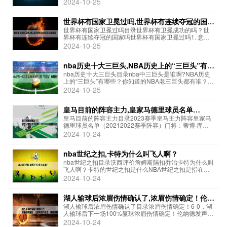
2024-10-25
下：1. 第一轮：2021年9月2日，主场对阵阿曼队2. 第二
轮：2021年9月7日，客场对...
世界杯有国家卫冕过吗,世界杯有连续夺冠的国家
吗
世界杯有国家卫冕过吗目录世界杯有卫冕成功的吗？世
界杯有连续夺冠的国家吗世界杯有国家卫冕过吗1. 意大
利（1934年和1938年）——在1938年世界杯上成功卫
2024-10-25
冕2. 巴西（1958年和1962年）——在1962年世界杯上
成功卫冕3. 巴西...
nba历史十大三巨头,NBA历史上的“三巨头”有哪
些？
nba历史十大三巨头目录nba中三巨头是谁啊?NBA历史
上的“三巨头”有哪些？你知道的NBA老三巨头都有谁？1.
波士顿凯尔特人的比尔·拉塞尔，鲍勃·库西，桑迪·肯贝奇
2024-10-25
2. 洛杉矶湖人的魔术师约翰逊，卡尔·马龙，詹姆斯·沃西
3. 芝加哥公...
皇马目前的阵容主力,皇家马德里球员名单
（20212022赛季阵容）
皇马目前的阵容主力目录2023赛季皇马主力阵容皇家马
德里球员名单（20212022赛季阵容）门将：蒂博·库尔
图瓦后卫：卡瓦哈尔、拉莫斯、瓦拉内、马塞洛中场：
2024-10-24
卢卡斯·莫德里奇、托尼·克罗斯、卡塞米罗前锋：格雷
罗、本泽马、维尼修斯注：以上阵容...
nba世纪之扣,卡特为什么叫飞人啊？
nba世纪之扣目录沃西评价詹姆斯隔扣乔治卡特为什么叫
飞人啊？卡特的世纪之扣是什么NBA世纪之扣是指在
NBA历史上最为经典、最为惊艳的扣篮动作。这些扣篮
2024-10-24
动作通常都是由NBA最顶尖的球员完成，他们运用着出
色的身体素质、技巧和灵活性，在场上展现...
湖人输球后浓眉伤情确认了,浓眉伤情确定！伦纳
德发声表态，西部剧情有反转，苏群给湖人支招
湖人输球后浓眉伤情确认了目录浓眉伤情确定！6-0，湖
人输球后下一场100%赢球浓眉伤情确定！伦纳德发声表
态，西部剧情有反转，苏群给湖人支招据报道，湖人队
2024-10-24