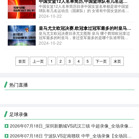
中国女篮12人名单简历,中国篮球队有几名运动
员（国家队）的 女
中国女篮12人名单简历目录中国女篮名单都是谁中国篮
球队有几名运动员（国家队）的 女谁有中国女篮的名字
和照片1. 韩旭：1998年出生，身高1.98米，司职中锋。
2024-10-22
曾获得2019年亚洲杯MVP、2019年亚洲杯全明星五人阵
容等荣誉，同时也是2...
皇马尤文欧冠决赛,欧冠拿过冠军最多的时皇马，
拿过亚军最多的是哪个队
皇马尤文欧冠决赛目录尤文图斯 皇马 哪个辉煌欧冠拿过
冠军最多的时皇马，拿过亚军最多的是哪个队谁帮我写
一篇2017欧冠决赛的观后感皇马和尤文图斯曾经在2017
2024-10-22
年欧冠决赛中相遇过。当时，皇马以4-1的比分战胜了尤
文图斯，赢得了欧冠冠军。克里斯...
首页
上一页
1
2
3
4
5
下一页
末页
热门直播
足球录像
2026年07月18日_深圳新鹏城VS武汉三镇 中超录像_全场录像【视频集锦】
2026年07月18日 宁波队VS定南赣联 中甲_全场录像【全场回放】