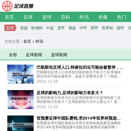
首页
足球
篮球
百科
时讯
录像
热门
足球
英超
欧洲杯
中超
意甲
俄超
中甲
西甲
世界杯
德甲
当前位置：
首页
>
时讯
全部
足球新闻
篮球新闻
巴勒斯坦足球人口,特谢拉归化可能会被暂停，他
是不是要得太多了？
巴勒斯坦足球人口目录加沙面积相当于多少个足球场特
谢拉归化可能会被暂停，他是不是要得太多了？根据国
际足球联合会（FIFA）的数据，截至2021年，巴勒斯坦
2024-10-25
足球人口约为20万人。" 加沙面积相当于多少个足球场加
沙面积相当于51120左右个标准...
足球的影响力,足球的影响力有多大？
足球的影响力目录为什么足球的影响力比篮球的高？足
球的影响力有多大？足球的影响力为什么那么大1. 促进
社会发展和经济增长：足球是一项产业，它可以提供大
2024-10-25
量的就业机会和财富，促进经济增长和社会发展。2. 促
进文化交流：足球是一项全球性的运动，它...
世预赛足球中国队赛程,求2014年世界杯预选赛
中国队的比赛赛程求解答啊！
世预赛足球中国队赛程目录男足世界杯预选赛亚洲赛程
求2014年世界杯预选赛中国队的比赛赛程求解答啊！中
国足球世界杯预选赛什么时候踢中国队世预赛赛程如