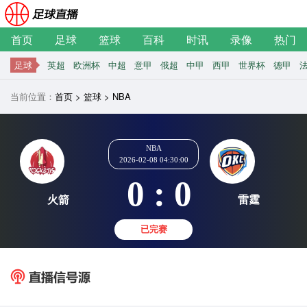
首页
足球
篮球
百科
时讯
录像
热门
足球
英超
欧洲杯
中超
意甲
俄超
中甲
西甲
世界杯
德甲
当前位置：
首页
>
篮球
>
NBA
NBA
2026-02-08 04:30:00
0 : 0
火箭
雷
已完赛