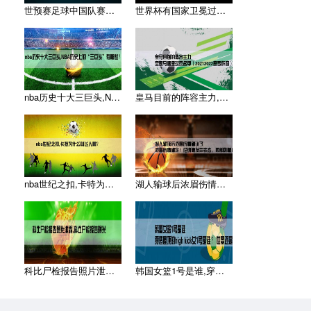
世预赛足球中国队赛程,求2014年世界杯预选赛中国队的比赛赛
世界杯有国家卫冕过吗,世界杯有连续夺冠的国家吗
nba历史十大三巨头,NBA历史上的“三巨头”有哪些？
皇马目前的阵容主力,皇家马德里球员名单（20212022赛季
nba世纪之扣,卡特为什么叫飞人啊？
湖人输球后浓眉伤情确认了,浓眉伤情确定！伦纳德发声表态，西部
科比尸检报告照片泄露,科比尸检报告曝光
韩国女篮1号是谁,穿透屋顶的high kick女1号是谁 ？