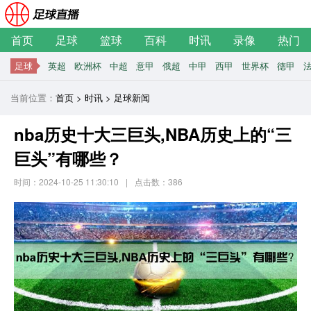
首页
足球
篮球
百科
时讯
录像
热门
足球
英超
欧洲杯
中超
意甲
俄超
中甲
西甲
世界杯
德甲
当前位置：
首页
>
时讯
>
足球新闻
nba历史十大三巨头,NBA历史上的“三
巨头”有哪些？
时间：2024-10-25 11:30:10
|
点击数：
386