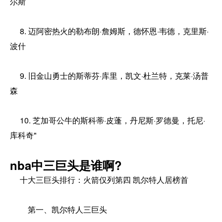
尔斯
8. 迈阿密热火的勒布朗·詹姆斯，德怀恩·韦德，克里斯·
波什
9. 旧金山勇士的斯蒂芬·库里，凯文·杜兰特，克莱·汤普
森
10. 芝加哥公牛的斯科蒂·皮蓬，丹尼斯·罗德曼，托尼·
库科奇"
nba中三巨头是谁啊?
十大三巨头排行：火箭仅列第四 凯尔特人居榜首
第一、凯尔特人三巨头