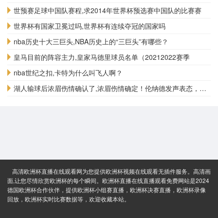
世预赛足球中国队赛程,求2014年世界杯预选赛中国队的比赛赛
世界杯有国家卫冕过吗,世界杯有连续夺冠的国家吗
nba历史十大三巨头,NBA历史上的“三巨头”有哪些？
皇马目前的阵容主力,皇家马德里球员名单（20212022赛季
nba世纪之扣,卡特为什么叫飞人啊？
湖人输球后浓眉伤情确认了,浓眉伤情确定！伦纳德发声表态，西部
高清欧洲杯直播在线观看网为您提供欧洲杯视频在线观看无插件服务。高清画
面,让您尽情欣赏欧洲杯的每个瞬间。欧洲杯直播在线直播观看免费网站是2024
德国欧洲杯合作伙伴，提供欧洲杯小组赛直播，欧洲杯决赛直播，欧洲杯录像
回放，欧洲杯实时比赛数据等，欢迎收藏本站。