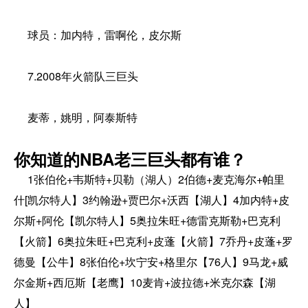
球员：加内特，雷啊伦，皮尔斯
7.2008年火箭队三巨头
麦蒂，姚明，阿泰斯特
你知道的NBA老三巨头都有谁？
1张伯伦+韦斯特+贝勒（湖人）2伯德+麦克海尔+帕里
什[凯尔特人】3约翰逊+贾巴尔+沃西【湖人】4加内特+皮
尔斯+阿伦【凯尔特人】5奥拉朱旺+德雷克斯勒+巴克利
【火箭】6奥拉朱旺+巴克利+皮蓬【火箭】7乔丹+皮蓬+罗
德曼【公牛】8张伯伦+坎宁安+格里尔【76人】9马龙+威
尔金斯+西厄斯【老鹰】10麦肯+波拉德+米克尔森【湖
人】