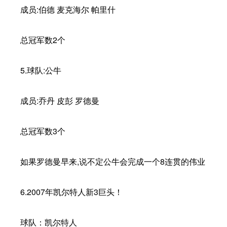
成员:伯德 麦克海尔 帕里什
总冠军数2个
5.球队:公牛
成员:乔丹 皮彭 罗德曼
总冠军数3个
如果罗德曼早来,说不定公牛会完成一个8连贯的伟业
6.2007年凯尔特人新3巨头！
球队：凯尔特人