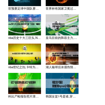
世预赛足球中国队赛程,求2014年世界杯预选赛中国队的比赛赛
世界杯有国家卫冕过吗,世界杯有连续夺冠的国家吗
nba历史十大三巨头,NBA历史上的“三巨头”有哪些？
皇马目前的阵容主力,皇家马德里球员名单（20212022赛季
nba世纪之扣,卡特为什么叫飞人啊？
湖人输球后浓眉伤情确认了,浓眉伤情确定！伦纳德发声表态，西部
科比尸检报告照片泄露,科比尸检报告曝光
韩国女篮1号是谁,穿透屋顶的high kick女1号是谁 ？