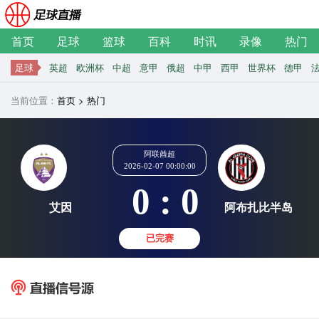
首页
足球
篮球
百科
时讯
录像
热门
足球
英超
欧洲杯
中超
意甲
俄超
中甲
西甲
世界杯
德甲
当前位置：
首页
>
热门
阿联酋超
2026-02-07 00:00:00
0 : 0
艾因
阿布扎
已完赛